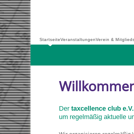
Skip
to
content
Startseite
Veranstaltungen
Verein & Mitglied
Willkomme
Der
taxcellence club e.V.
um regelmäßig aktuelle und