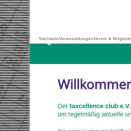
Skip
to
content
Startseite
Veranstaltungen
Verein & Mitglied
Willkomme
Der
taxcellence club e.V.
um regelmäßig aktuelle und