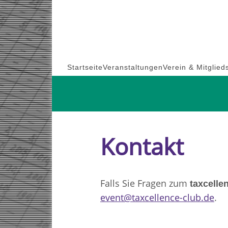
Skip
to
content
Startseite
Veranstaltungen
Verein & Mitglied
Kontakt
Falls Sie Fragen zum
taxcelle
event@taxcellence-club.de
.