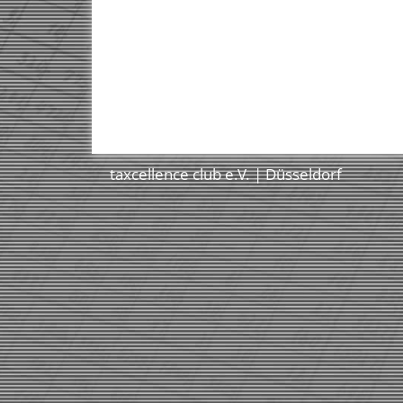
taxcellence club e.V. | Düsseldorf