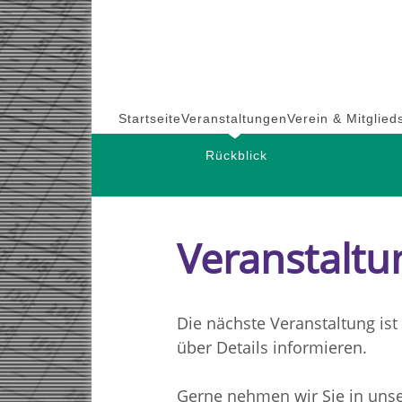
Skip
to
content
Startseite
Veranstaltungen
Verein & Mitglied
Rückblick
Veranstalt
Die nächste Veranstaltung ist 
über Details informieren.
Gerne nehmen wir Sie in unse