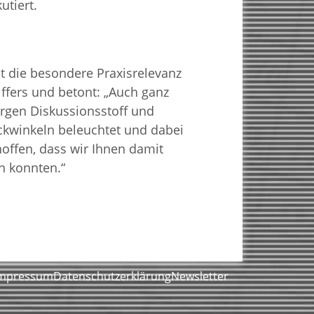
utiert.
at die besondere Praxisrelevanz
iffers und betont: „Auch ganz
ergen Diskussionsstoff und
ckwinkeln beleuchtet und dabei
hoffen, dass wir Ihnen damit
n konnten.“
mpressum
Datenschutzerklärung
Newsletter