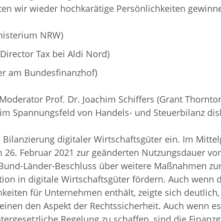
ten wir wieder hochkarätige Persönlichkeiten gewinn
nisterium NRW)
Director Tax bei Aldi Nord)
ter am Bundesfinanzhof)
Moderator Prof. Dr. Joachim Schiffers (Grant Thornt
im Spannungsfeld von Handels- und Steuerbilanz disk
ilanzierung digitaler Wirtschaftsgüter ein. Im Mitte
 26. Februar 2021 zur geänderten Nutzungsdauer vo
n Bund-Länder-Beschluss über weitere Maßnahmen z
tion in digitale Wirtschaftsgüter fördern. Auch wenn
hkeiten für Unternehmen enthält, zeigte sich deutlich
m einen den Aspekt der Rechtssicherheit. Auch wenn es 
ergesetzliche Regelung zu schaffen, sind die Finanzg