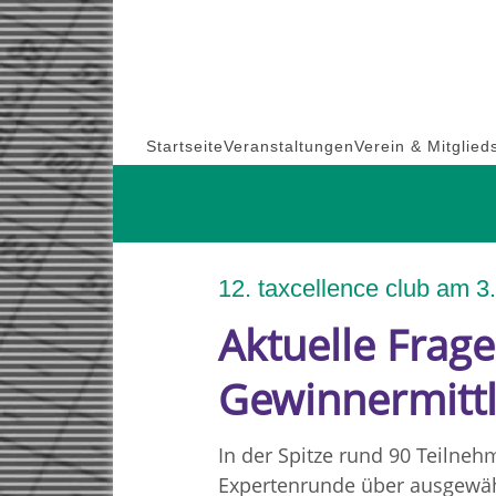
Skip
to
content
Startseite
Veranstaltungen
Verein & Mitglied
12. taxcellence club am 3
Aktuelle Frage
Gewinnermitt
In der Spitze rund 90 Teiln
Expertenrunde über ausgewähl